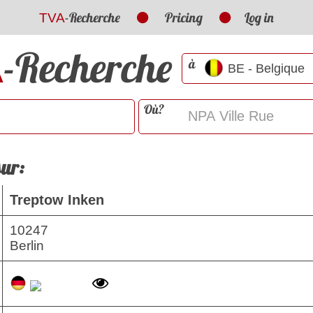
-Recherche
Pricing
Log in
TVA
-Recherche
A
à
Où?
sur:
Treptow Inken
10247
Berlin