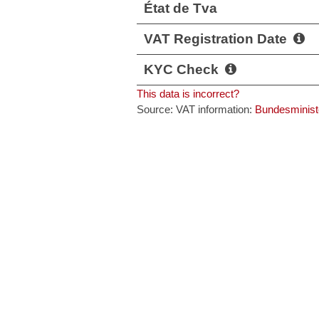
État de Tva
VAT Registration Date
KYC Check
This data is incorrect?
Source: VAT information:
Bundesminist