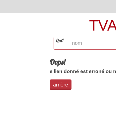
TV
Qui?
Oops!
e lien donné est erroné ou 
arrière