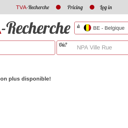
-Recherche
Pricing
Log in
TVA
-Recherche
A
à
Où?
non plus disponible!