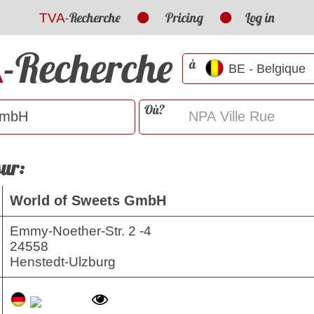
-Recherche
Pricing
Log in
TVA
-Recherche
A
à
Où?
sur:
World of Sweets GmbH
Emmy-Noether-Str. 2 -4
24558
Henstedt-Ulzburg