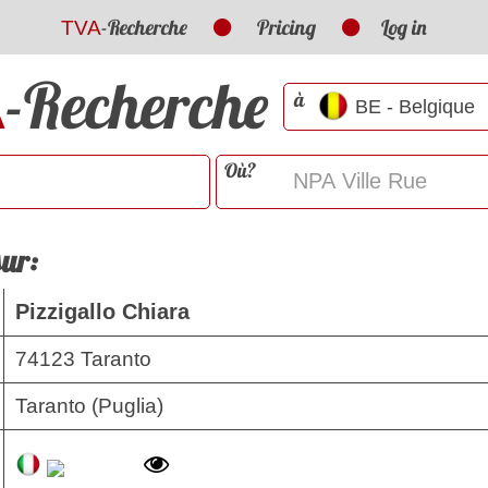
-Recherche
Pricing
Log in
TVA
-Recherche
A
à
Où?
sur:
Pizzigallo Chiara
74123 Taranto
Taranto (Puglia)